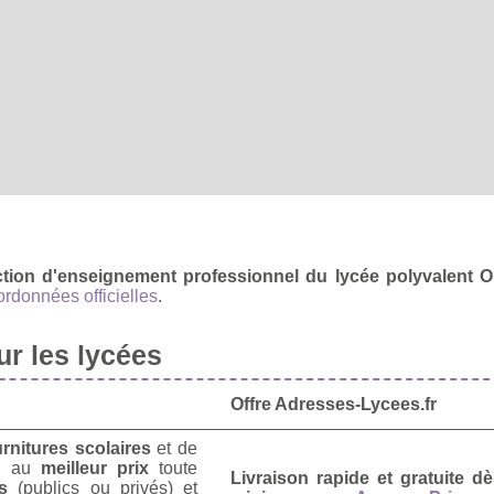
ection d'enseignement professionnel du lycée polyvalent
ordonnées officielles
.
r les lycées
Offre Adresses-Lycees.fr
urnitures scolaires
et de
u
au
meilleur prix
toute
Livraison rapide et gratuite 
s
(publics ou privés) et