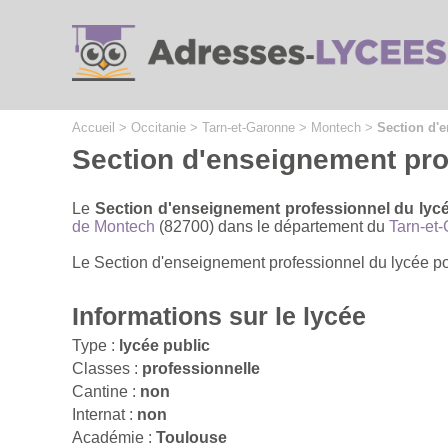
Cookies management panel
Accueil
>
Occitanie
>
Tarn-et-Garonne
>
Montech
>
Section d'
Section d'enseignement pro
Le
Section d'enseignement professionnel du lyc
de Montech
(82700) dans le département du
Tarn-et
Le Section d'enseignement professionnel du lycée pol
Informations sur le lycée
Type :
lycée public
Classes :
professionnelle
Cantine :
non
Internat :
non
Académie :
Toulouse