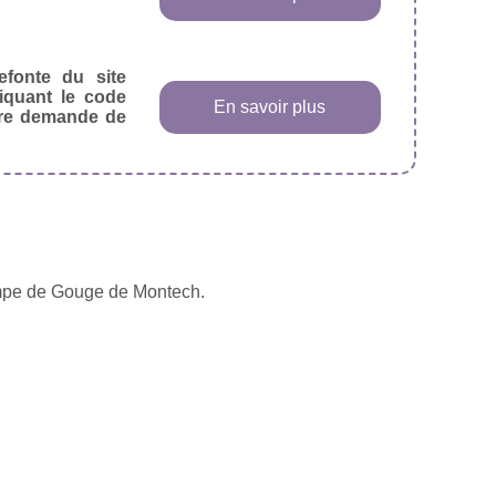
efonte du site
diquant le code
En savoir plus
tre demande de
ympe de Gouge de Montech.