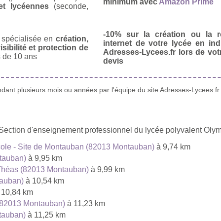
minimum avec
Amazon Prime
et lycéennes
(seconde,
-10% sur la création ou la r
spécialisée en
création,
internet de votre lycée en in
isibilité et protection de
Adresses-Lycees.fr lors de vo
 de 10 ans
devis
ant plusieurs mois ou années par l'équipe du site Adresses-Lycees.fr.
u Section d'enseignement professionnel du lycée polyvalent Ol
icole - Site de Montauban (82013 Montauban)
à 9,74 km
tauban)
à 9,95 km
e Théas (82013 Montauban)
à 9,99 km
tauban)
à 10,54 km
 10,84 km
 (82013 Montauban)
à 11,23 km
tauban)
à 11,25 km