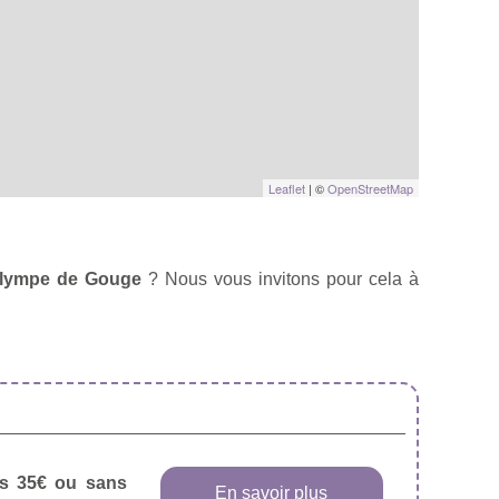
Leaflet
| ©
OpenStreetMap
 Olympe de Gouge
? Nous vous invitons pour cela à
dès 35€ ou sans
En savoir plus