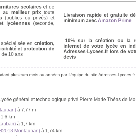
urnitures scolaires
et de
u
au
meilleur prix
toute
Livraison rapide et gratuite 
s
(publics ou privés) et
minimum avec
Amazon Prime
et lycéennes
(seconde,
-10% sur la création ou la r
spécialisée en
création,
internet de votre lycée en in
isibilité et protection de
Adresses-Lycees.fr lors de vo
 de 10 ans
devis
ant plusieurs mois ou années par l'équipe du site Adresses-Lycees.fr.
 Lycée général et technologique privé Pierre Marie Théas de M
tauban)
à 7,77 m
 1,6 km
tauban)
à 1,7 km
 (82013 Montauban)
à 1,74 km