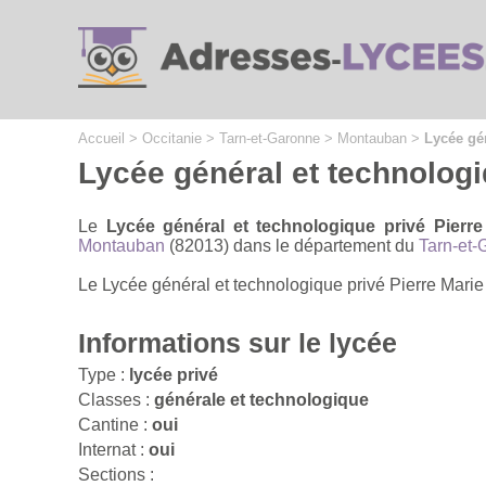
Cookies management panel
Accueil
>
Occitanie
>
Tarn-et-Garonne
>
Montauban
>
Lycée gé
Lycée général et technolog
Le
Lycée général et technologique privé Pierr
Montauban
(82013) dans le département du
Tarn-et-
Le Lycée général et technologique privé Pierre Marie
Informations sur le lycée
Type :
lycée privé
Classes :
générale et technologique
Cantine :
oui
Internat :
oui
Sections :