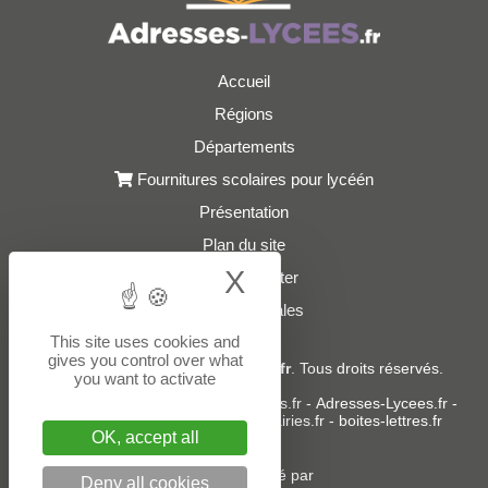
Accueil
Régions
Départements
Fournitures scolaires pour lycéén
Présentation
Plan du site
X
Hide cookie bann
Nous contacter
Mentions légales
This site uses cookies and
gives you control over what
© 2021 - 2026
Adresses-Lycees.fr
. Tous droits réservés.
you want to activate
Sites partenaires :
donneespubliques.fr
-
Adresses-Lycees.fr
-
Adresses-Ecoles.fr
-
Adresses-Mairies.fr
-
boites-lettres.fr
OK, accept all
Un service édité par
Deny all cookies