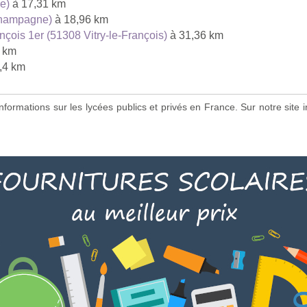
e)
à 17,31 km
Champagne)
à 18,96 km
çois 1er (51308 Vitry-le-François)
à 31,36 km
 km
,4 km
s informations sur les lycées publics et privés en France. Sur notre si