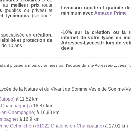
u
au
meilleur prix
toute
Livraison rapide et gratuite 
s
(publics ou privés) et
minimum avec
Amazon Prime
et lycéennes
(seconde,
-10% sur la création ou la r
spécialisée en
création,
internet de votre lycée en in
isibilité et protection de
Adresses-Lycees.fr lors de vo
 de 10 ans
devis
ant plusieurs mois ou années par l'équipe du site Adresses-Lycees.fr.
u Lycée de la Nature et du Vivant de Somme Vesle de Somme-Ve
Suippe)
à 11,52 km
n-Champagne)
à 16,87 km
ns-en-Champagne)
à 16,88 km
ampagne)
à 16,9 km
Etienne Oehmichen (51022 Châlons-en-Champagne)
à 17,01 km