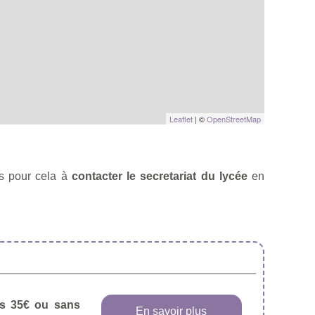
Leaflet
| ©
OpenStreetMap
s pour cela à
contacter le secretariat du lycée
en
dès 35€ ou sans
En savoir plus