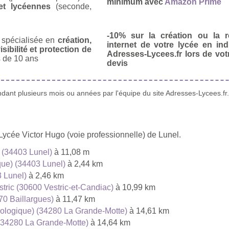
minimum avec
Amazon Prime
et lycéennes
(seconde,
-10% sur la création ou la r
spécialisée en
création,
internet de votre lycée en in
isibilité et protection de
Adresses-Lycees.fr lors de vo
 de 10 ans
devis
ant plusieurs mois ou années par l'équipe du site Adresses-Lycees.fr.
Lycée Victor Hugo (voie professionnelle) de Lunel.
) (34403 Lunel)
à 11,08 m
que) (34403 Lunel)
à 2,44 km
3 Lunel)
à 2,46 km
stric (30600 Vestric-et-Candiac)
à 10,99 km
70 Baillargues)
à 11,47 km
hnologique) (34280 La Grande-Motte)
à 14,61 km
) (34280 La Grande-Motte)
à 14,64 km