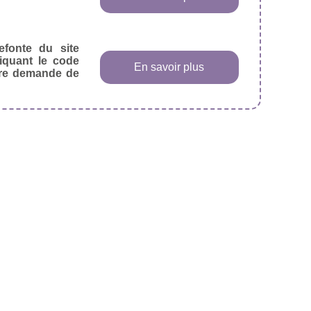
efonte du site
diquant le code
En savoir plus
tre demande de