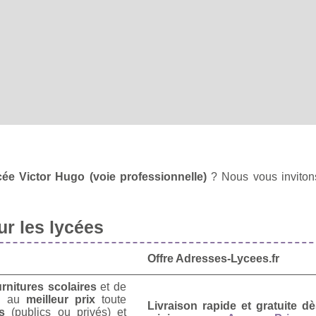
cée Victor Hugo (voie professionnelle)
? Nous vous inviton
r les lycées
Offre Adresses-Lycees.fr
urnitures scolaires
et de
u
au
meilleur prix
toute
Livraison rapide et gratuite 
s
(publics ou privés) et