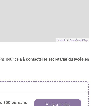
Leaflet
| ©
OpenStreetMap
ons pour cela à
contacter le secretariat du lycée
en
dès 35€ ou sans
En savoir plus