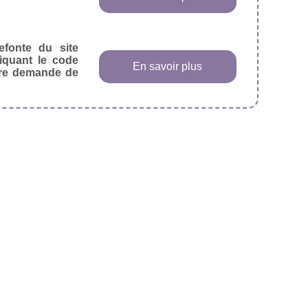
efonte du site
diquant le code
En savoir plus
tre demande de