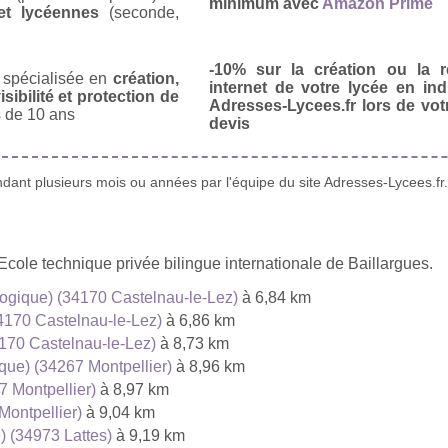
minimum avec
Amazon Prime
et lycéennes
(seconde,
-10% sur la création ou la r
spécialisée en
création,
internet de votre lycée en in
isibilité et protection de
Adresses-Lycees.fr lors de vo
 de 10 ans
devis
ant plusieurs mois ou années par l'équipe du site Adresses-Lycees.fr.
Ecole technique privée bilingue internationale de Baillargues.
ogique) (34170 Castelnau-le-Lez)
à 6,84 km
4170 Castelnau-le-Lez)
à 6,86 km
170 Castelnau-le-Lez)
à 8,73 km
que) (34267 Montpellier)
à 8,96 km
7 Montpellier)
à 8,97 km
Montpellier)
à 9,04 km
) (34973 Lattes)
à 9,19 km