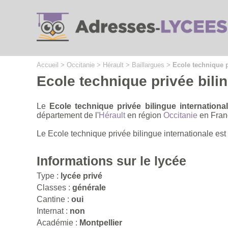
Cookies management panel
Accueil
>
Occitanie
>
Hérault
>
Baillargues
>
Ecole technique p
Ecole technique privée bilin
Le
Ecole technique privée bilingue internationa
département de l'
Hérault
en région
Occitanie
en Fran
Le Ecole technique privée bilingue internationale est
Informations sur le lycée
Type :
lycée privé
Classes :
générale
Cantine :
oui
Internat :
non
Académie :
Montpellier