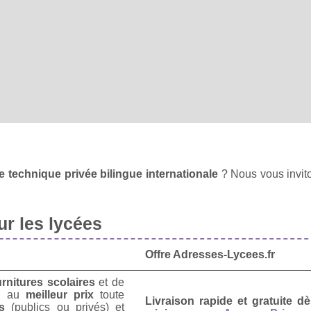
e technique privée bilingue internationale
? Nous vous invit
r les lycées
Offre Adresses-Lycees.fr
urnitures scolaires
et de
u
au
meilleur prix
toute
Livraison rapide et gratuite 
s
(publics ou privés) et