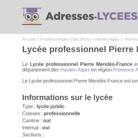
Cookies management panel
Accueil
>
Provence-Alpes-Côte d'Azur
>
Hautes-Alpes
>
Veynes
Lycée professionnel Pierre
Le
Lycée professionnel Pierre Mendès-France
es
département des
Hautes-Alpes
en région
Provence-A
Le Lycée professionnel Pierre Mendès-France est ouve
Informations sur le lycée
Type :
lycée public
Classes :
professionnelle
Cantine :
oui
Internat :
oui
Sections :