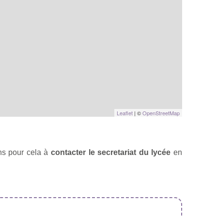
Leaflet
| ©
OpenStreetMap
ns pour cela à
contacter le secretariat du lycée
en