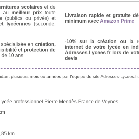
urnitures scolaires
et de
u
au
meilleur prix
toute
Livraison rapide et gratuite 
s
(publics ou privés) et
minimum avec
Amazon Prime
et lycéennes
(seconde,
-10% sur la création ou la r
spécialisée en
création,
internet de votre lycée en in
isibilité et protection de
Adresses-Lycees.fr lors de vo
 de 10 ans
devis
ant plusieurs mois ou années par l'équipe du site Adresses-Lycees.fr.
u Lycée professionnel Pierre Mendès-France de Veynes.
km
,85 km