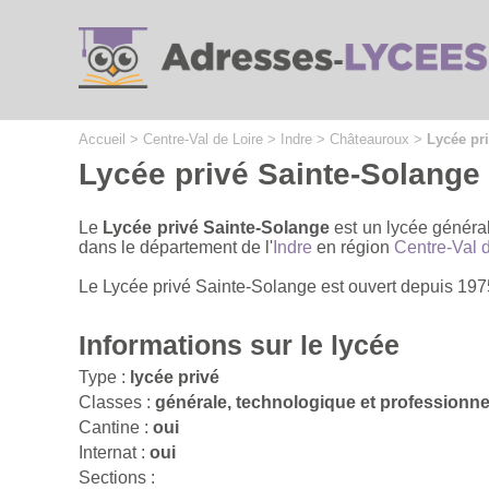
Cookies management panel
Accueil
>
Centre-Val de Loire
>
Indre
>
Châteauroux
>
Lycée pr
Lycée privé Sainte-Solange
Le
Lycée privé Sainte-Solange
est un lycée général
dans le département de l'
Indre
en région
Centre-Val 
Le Lycée privé Sainte-Solange est ouvert depuis 1975 
Informations sur le lycée
Type :
lycée privé
Classes :
générale, technologique et professionne
Cantine :
oui
Internat :
oui
Sections :