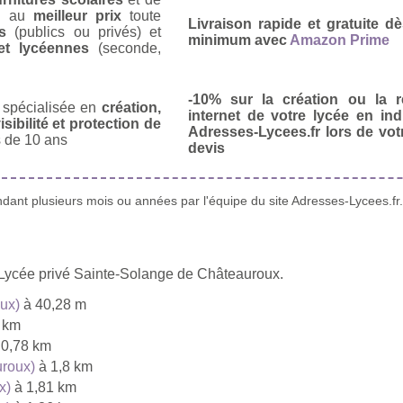
u
au
meilleur prix
toute
Livraison rapide et gratuite 
s
(publics ou privés) et
minimum avec
Amazon Prime
et lycéennes
(seconde,
-10% sur la création ou la r
spécialisée en
création,
internet de votre lycée en in
isibilité et protection de
Adresses-Lycees.fr lors de vo
 de 10 ans
devis
ant plusieurs mois ou années par l'équipe du site Adresses-Lycees.fr.
 Lycée privé Sainte-Solange de Châteauroux.
ux)
à 40,28 m
 km
 0,78 km
uroux)
à 1,8 km
x)
à 1,81 km