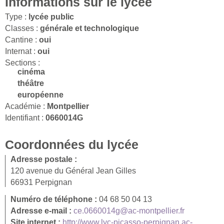
Informations sur le lycée
Type :
lycée public
Classes :
générale et technologique
Cantine :
oui
Internat :
oui
Sections :
cinéma
théâtre
européenne
Académie :
Montpellier
Identifiant :
0660014G
Coordonnées du lycée
Adresse postale :
120 avenue du Général Jean Gilles
66931 Perpignan
Numéro de téléphone :
04 68 50 04 13
Adresse e-mail :
ce.0660014g@ac-montpellier.fr
Site internet :
http://www.lyc-picasso-perpignan.ac-