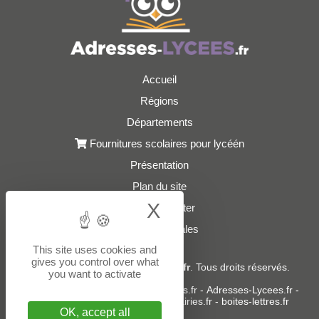
Accueil
Régions
Départements
Fournitures scolaires pour lycéén
Présentation
Plan du site
X
Hide cookie bann
Nous contacter
Mentions légales
This site uses cookies and
gives you control over what
© 2021 - 2026
Adresses-Lycees.fr
. Tous droits réservés.
you want to activate
Sites partenaires :
donneespubliques.fr
-
Adresses-Lycees.fr
-
Adresses-Ecoles.fr
-
Adresses-Mairies.fr
-
boites-lettres.fr
OK, accept all