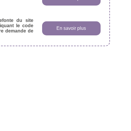
efonte du site
diquant le code
En savoir plus
tre demande de