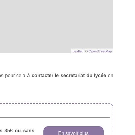
Leaflet
| ©
OpenStreetMap
ns pour cela à
contacter le secretariat du lycée
en
dès 35€ ou sans
En savoir plus