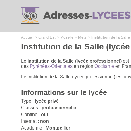
Cookies management panel
Accueil
>
Grand Est
>
Moselle
>
Metz
>
Institution de la Salle
Institution de la Salle (lycé
Le
Institution de la Salle (lycée professionnel)
est 
des
Pyrénées-Orientales
en région
Occitanie
en Fran
Le Institution de la Salle (lycée professionnel) est ou
Informations sur le lycée
Type :
lycée privé
Classes :
professionnelle
Cantine :
oui
Internat :
non
Académie :
Montpellier