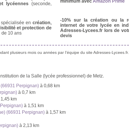
minimum avec
Amazon Prime
et lycéennes
(seconde,
-10% sur la création ou la r
spécialisée en
création,
internet de votre lycée en in
isibilité et protection de
Adresses-Lycees.fr lors de vo
 de 10 ans
devis
ant plusieurs mois ou années par l'équipe du site Adresses-Lycees.fr.
stitution de la Salle (lycée professionnel) de Metz.
) (66931 Perpignan)
à 0,68 km
erpignan)
à 0,7 km
 1,45 km
 Perpignan)
à 1,51 km
ue) (66931 Perpignan)
à 1,57 km
erpignan)
à 2,13 km