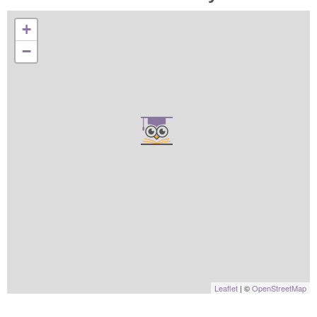
+
−
Leaflet
| ©
OpenStreetMap