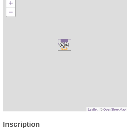
+
−
Leaflet
| ©
OpenStreetMap
Inscription