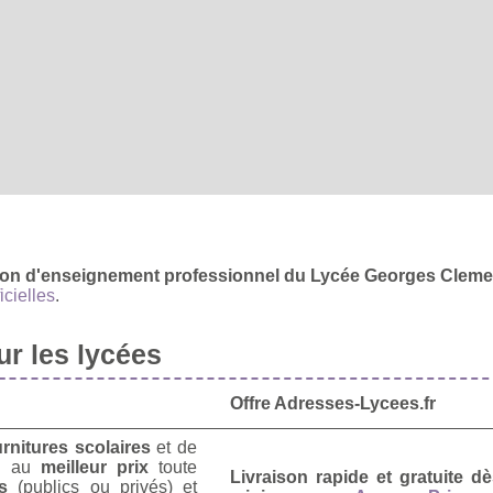
ction d'enseignement professionnel du Lycée Georges Clem
icielles
.
r les lycées
Offre Adresses-Lycees.fr
urnitures scolaires
et de
u
au
meilleur prix
toute
Livraison rapide et gratuite 
s
(publics ou privés) et