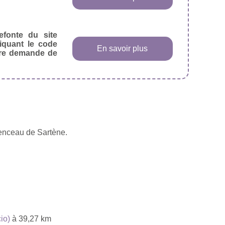
efonte du site
diquant le code
En savoir plus
tre demande de
enceau de Sartène.
io)
à 39,27 km