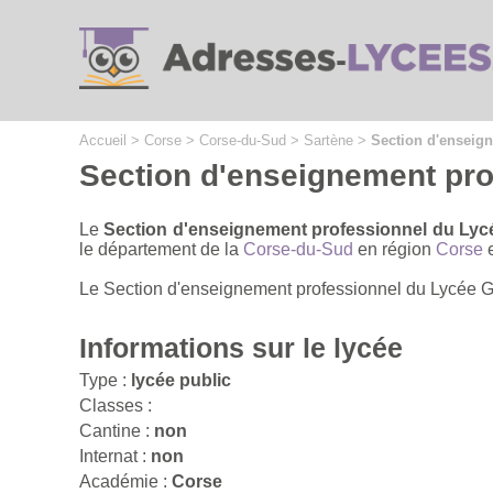
Cookies management panel
Accueil
>
Corse
>
Corse-du-Sud
>
Sartène
>
Section d'enseig
Section d'enseignement pr
Le
Section d'enseignement professionnel du Ly
le département de la
Corse-du-Sud
en région
Corse
e
Le Section d'enseignement professionnel du Lycée Ge
Informations sur le lycée
Type :
lycée public
Classes :
Cantine :
non
Internat :
non
Académie :
Corse