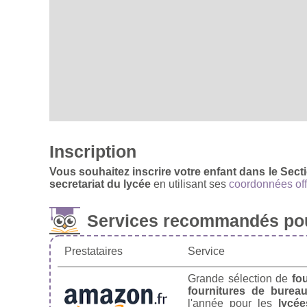
Inscription
Vous souhaitez inscrire votre enfant dans le Se
secretariat du lycée
en utilisant ses
coordonnées off
Services recommandés pou
Prestataires
Service
Grande sélection de
fo
fournitures de burea
l'année pour les
lycée