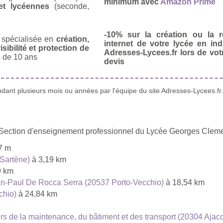
minimum avec
Amazon Prime
et lycéennes
(seconde,
-10% sur la création ou la r
spécialisée en
création,
internet de votre lycée en in
isibilité et protection de
Adresses-Lycees.fr lors de vo
 de 10 ans
devis
ant plusieurs mois ou années par l'équipe du site Adresses-Lycees.fr.
u Section d'enseignement professionnel du Lycée Georges Clem
7 m
 Sartène)
à 3,19 km
9 km
an-Paul De Rocca Serra (20537 Porto-Vecchio)
à 18,54 km
chio)
à 24,84 km
rs de la maintenance, du bâtiment et des transport (20304 Ajacc