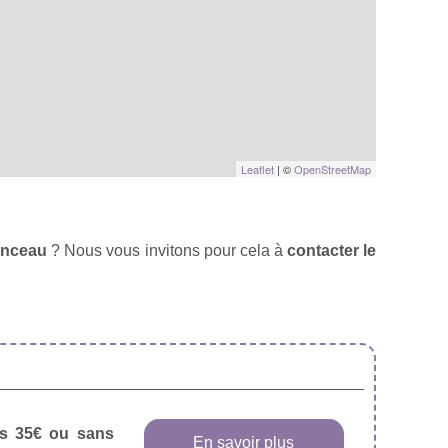
Leaflet
| ©
OpenStreetMap
enceau
? Nous vous invitons pour cela à
contacter le
dès 35€ ou sans
En savoir plus