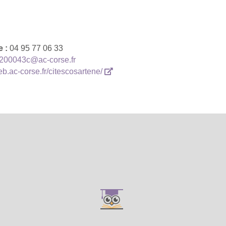
e :
04 95 77 06 33
200043c@ac-corse.fr
web.ac-corse.fr/citescosartene/