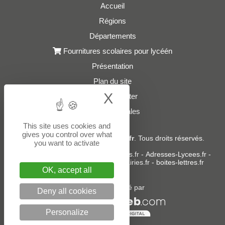
Accueil
Régions
Départements
Fournitures scolaires pour lycéén
Présentation
Plan du site
X
Hide cookie bann
Nous contacter
Mentions légales
This site uses cookies and
gives you control over what
© 2021 - 2026
Adresses-Lycees.fr
. Tous droits réservés.
you want to activate
Sites partenaires :
donneespubliques.fr
-
Adresses-Lycees.fr
-
Adresses-Ecoles.fr
-
Adresses-Mairies.fr
-
boites-lettres.fr
OK, accept all
Un service édité par
Deny all cookies
Personalize