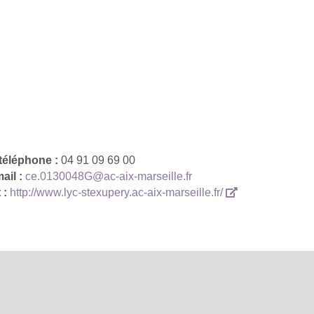
téléphone :
04 91 09 69 00
ail :
ce.0130048G@ac-aix-marseille.fr
t :
http://www.lyc-stexupery.ac-aix-marseille.fr/