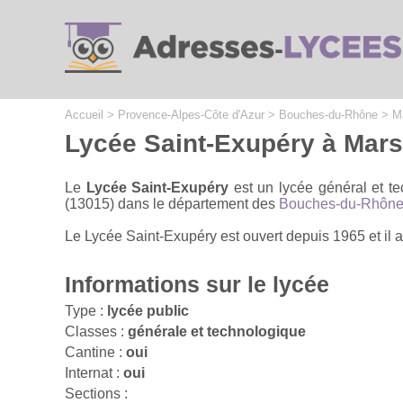
Cookies management panel
Accueil
>
Provence-Alpes-Côte d'Azur
>
Bouches-du-Rhône
>
M
Lycée Saint-Exupéry à Mars
Le
Lycée Saint-Exupéry
est un lycée général et te
(13015) dans le département des
Bouches-du-Rhôn
Le Lycée Saint-Exupéry est ouvert depuis 1965 et il 
Informations sur le lycée
Type :
lycée public
Classes :
générale et technologique
Cantine :
oui
Internat :
oui
Sections :