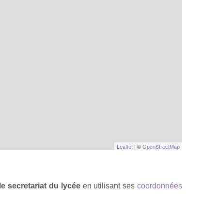
Leaflet
| ©
OpenStreetMap
le secretariat du lycée
en utilisant ses
coordonnées