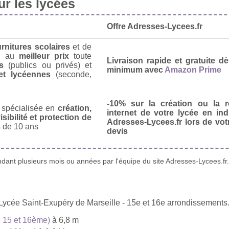
r les lycées
Offre Adresses-Lycees.fr
urnitures scolaires
et de
u
au
meilleur prix
toute
Livraison rapide et gratuite 
s
(publics ou privés) et
minimum avec
Amazon Prime
et lycéennes
(seconde,
-10% sur la création ou la r
spécialisée en
création,
internet de votre lycée en in
isibilité et protection de
Adresses-Lycees.fr lors de vo
 de 10 ans
devis
ant plusieurs mois ou années par l'équipe du site Adresses-Lycees.fr.
 Lycée Saint-Exupéry de Marseille - 15e et 16e arrondissements
e 15 et 16ème)
à 6,8 m