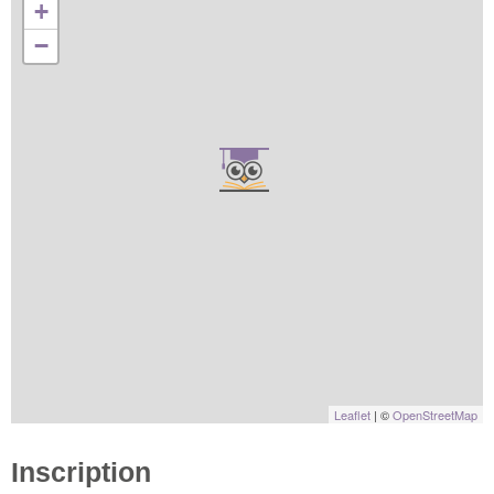
+
−
Leaflet
| ©
OpenStreetMap
Inscription