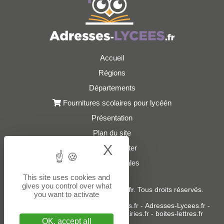
Accueil
Régions
Départements
Fournitures scolaires pour lycéén
Présentation
Plan du site
X
Hide cookie bann
Nous contacter
Mentions légales
This site uses cookies and
gives you control over what
© 2021 - 2026
Adresses-Lycees.fr
. Tous droits réservés.
you want to activate
Sites partenaires :
donneespubliques.fr
-
Adresses-Lycees.fr
-
Adresses-Ecoles.fr
-
Adresses-Mairies.fr
-
boites-lettres.fr
OK, accept all