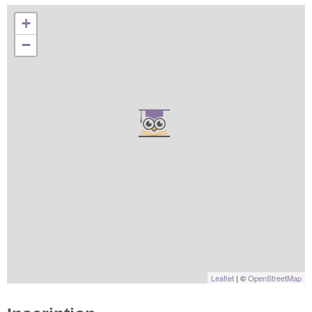
+
−
Leaflet
| ©
OpenStreetMap