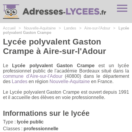
Cookies management panel
Accueil
>
Nouvelle-Aquitaine
>
Landes
>
Aire-sur-l'Adour
>
Lycée
polyvalent Gaston Crampe
Lycée polyvalent Gaston
Crampe à Aire-sur-l'Adour
Le
Lycée polyvalent Gaston Crampe
est un lycée
professionnel public de l'académie Bordeaux situé dans la
commune d'Aire-sur-l'Adour
(40800) dans le département
des
Landes
en région
Nouvelle-Aquitaine
en France.
Le Lycée polyvalent Gaston Crampe est ouvert depuis 1991
et il accueille des élèves en voie professionnelle.
Informations sur le lycée
Type :
lycée public
Classes :
professionnelle