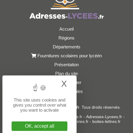
Accueil
Régions
Départements
Fournitures scolaires pour lycéén
Présentation
Plan du site
X
Hide cookie bann
Nous contacter
Mentions légales
This site uses cookies and
gives you control over what
© 2021 - 2026
Adresses-Lycees.fr
. Tous droits réservés.
you want to activate
Sites partenaires :
donneespubliques.fr
-
Adresses-Lycees.fr
-
Adresses-Ecoles.fr
-
Adresses-Mairies.fr
-
boites-lettres.fr
OK, accept all