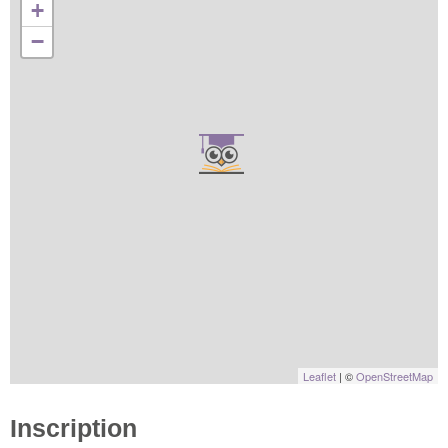
+
−
Leaflet
| ©
OpenStreetMap
Inscription