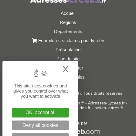
Accueil
Régions
Départements
Fournitures scolaires pour lycéén
Présentation
Plan du site
X
Hide cookie bann
Nous contacter
Mentions légales
This site uses cookies and
gives you control over what
© 2021 - 2026
Adresses-Lycees.fr
. Tous droits réservés.
you want to activate
Sites partenaires :
donneespubliques.fr
-
Adresses-Lycees.fr
-
Adresses-Ecoles.fr
-
Adresses-Mairies.fr
-
boites-lettres.fr
OK, accept all
Un service édité par
Deny all cookies