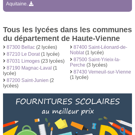
Aquitaine.
Tous les lycées dans les communes
du département de Haute-Vienne
87300 Bellac
(2 lycées)
87400 Saint-Léonard-de-
Noblat
(1 lycée)
87210 Le Dorat
(1 lycée)
87500 Saint-Yrieix-la-
87031 Limoges
(23 lycées)
Perche
(3 lycées)
87190 Magnac-Laval
(1
87430 Verneuil-sur-Vienne
lycée)
(1 lycée)
87200 Saint-Junien
(2
lycées)