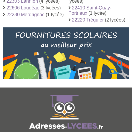
22303 Lannion
(4 lycées)
lycées)
22606 Loudéac
(3 lycées)
22410 Saint-Quay-
Portrieux
(1 lycée)
22230 Merdrignac
(1 lycée)
22220 Tréguier
(2 lycées)