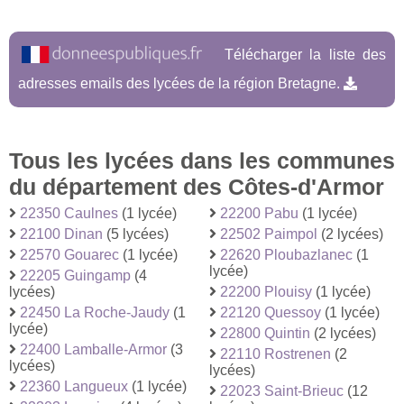
Télécharger la liste des
adresses emails des lycées de la région Bretagne.
Tous les lycées dans les communes
du département des Côtes-d'Armor
22350 Caulnes
(1 lycée)
22200 Pabu
(1 lycée)
22100 Dinan
(5 lycées)
22502 Paimpol
(2 lycées)
22570 Gouarec
(1 lycée)
22620 Ploubazlanec
(1
lycée)
22205 Guingamp
(4
lycées)
22200 Plouisy
(1 lycée)
22450 La Roche-Jaudy
(1
22120 Quessoy
(1 lycée)
lycée)
22800 Quintin
(2 lycées)
22400 Lamballe-Armor
(3
22110 Rostrenen
(2
lycées)
lycées)
22360 Langueux
(1 lycée)
22023 Saint-Brieuc
(12