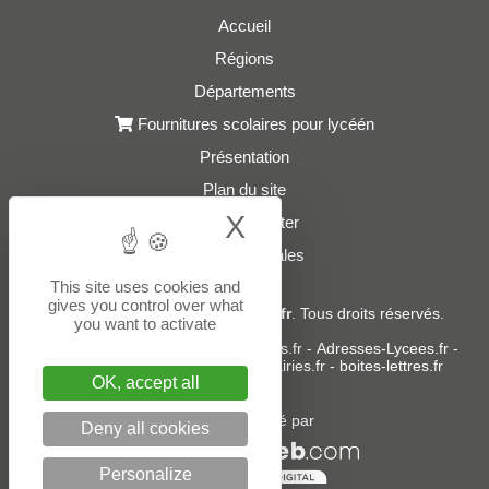
Accueil
Régions
Départements
Fournitures scolaires pour lycéén
Présentation
Plan du site
X
Hide cookie bann
Nous contacter
Mentions légales
This site uses cookies and
gives you control over what
© 2021 - 2026
Adresses-Lycees.fr
. Tous droits réservés.
you want to activate
Sites partenaires :
donneespubliques.fr
-
Adresses-Lycees.fr
-
Adresses-Ecoles.fr
-
Adresses-Mairies.fr
-
boites-lettres.fr
OK, accept all
Un service édité par
Deny all cookies
Personalize