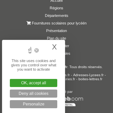
Accueil
Régions
Départements
Fournitures scolaires pour lycéén
Présentation
Plan du site
X
Hide cookie bann
Nous contacter
Mentions légales
This site uses cookies and
gives you control over what
© 2021 - 2026
Adresses-Lycees.fr
. Tous droits réservés.
you want to activate
Sites partenaires :
donneespubliques.fr
-
Adresses-Lycees.fr
-
Adresses-Ecoles.fr
-
Adresses-Mairies.fr
-
boites-lettres.fr
OK, accept all
Un service édité par
Deny all cookies
Personalize