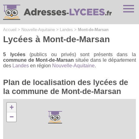
Cookies management panel
Accueil
>
Nouvelle-Aquitaine
>
Landes
>
Mont-de-Marsan
Lycées à Mont-de-Marsan
5 lycées
(publics ou privés) sont présents dans la
commune de Mont-de-Marsan
située dans le département
des
Landes
en région
Nouvelle-Aquitaine
.
Plan de localisation des lycées de
la commune de Mont-de-Marsan
+
−