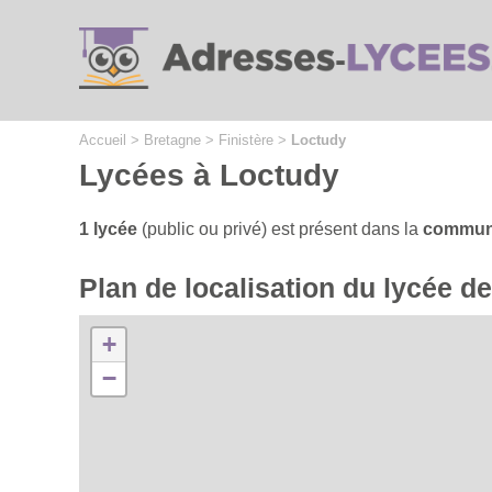
Cookies management panel
Accueil
>
Bretagne
>
Finistère
>
Loctudy
Lycées à Loctudy
1 lycée
(public ou privé) est présent dans la
commun
Plan de localisation du lycée 
+
−