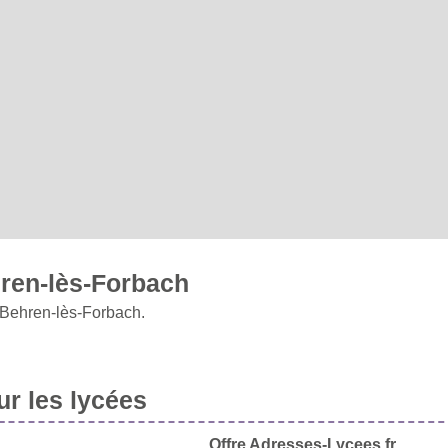
ren-lès-Forbach
 Behren-lès-Forbach.
r les lycées
Offre Adresses-Lycees.fr