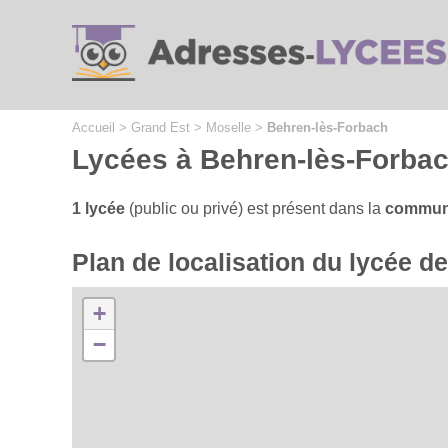
Cookies management panel
Accueil
>
Grand Est
>
Moselle
>
Behren-lès-Forbach
Lycées à Behren-lès-Forba
1 lycée
(public ou privé) est présent dans la
commune
Plan de localisation du lycée 
+
−