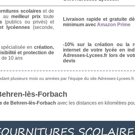
urnitures scolaires
et de
u
au
meilleur prix
toute
Livraison rapide et gratuite 
s
(publics ou privés) et
minimum avec
Amazon Prime
et lycéennes
(seconde,
-10% sur la création ou la r
spécialisée en
création,
internet de votre lycée en in
isibilité et protection de
Adresses-Lycees.fr lors de vo
 de 10 ans
devis
ant plusieurs mois ou années par l'équipe du site Adresses-Lycees.fr.
Behren-lès-Forbach
e de Behren-lès-Forbach
avec les distances en kilomètres pou