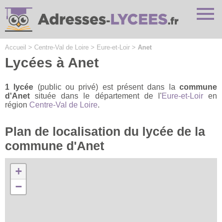
Cookies management panel
Accueil
>
Centre-Val de Loire
>
Eure-et-Loir
>
Anet
Lycées à Anet
1 lycée
(public ou privé) est présent dans la
commune
d'Anet
située dans le département de l'
Eure-et-Loir
en
région
Centre-Val de Loire
.
Plan de localisation du lycée de la
commune d'Anet
+
−